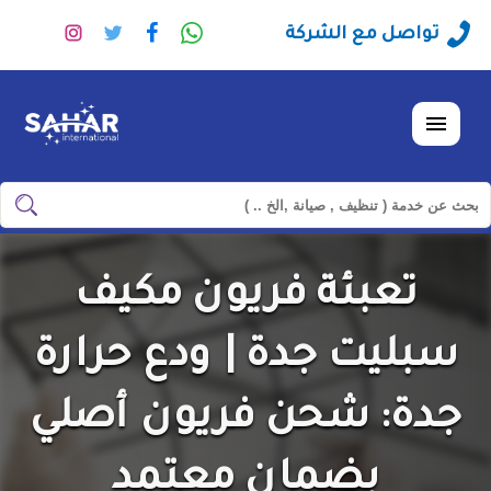
راسلنا
تابعنا
تابعنا
تابعنا
تواصل مع الشركة
عبر
على
على
على
الواتساب
فيسبوك
تويتر
انستجرا
القائمة
ابحث
ابحث
في
شركة
تعبئة فريون مكيف
سهر
العالمية
سبليت جدة | ودع حرارة
جدة: شحن فريون أصلي
بضمان معتمد