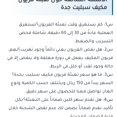
الأسئلة الشائعة حول تعبئة فريون
مكيف سبليت جدة
س1: كم يستغرق وقت تعبئة الفريون؟
تستغرق
العملية عادةً من 30 إلى 60 دقيقة، شاملة فحص
التسريب والضغط.
س2: هل نقص الفريون يعني دائماً وجود تهريب؟
نعم،
فريون المكيف يعمل في دورة مغلقة ولا ينقص إلا في
حالة وجود ثقب أو خلل في الربط.
س3: ما هو سعر تعبئة فريون مكيف سبليت بجدة؟
السعر يبدأ من 150 ريال ويختلف حسب الكمية ونوع
الغاز، تواصل معنا للحصول على سعر دقيق.
س4: هل تقدم سهر كلين ضماناً على التعبئة؟
بكل
تأكيد، نقدم ضماناً يضمن لك عدم نقص الشحنة خلال
فترة الضمان المحددة.