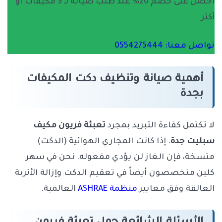
احصل على خصم 20% عند طلب صيانة لـ 3 مكيفات أو
أكثر
تواصل معنا: 0554275444
أهمية صيانة وتنظيف دكت المكيفات
بجدة
لا تكتمل كفاءة التبريد بمجرد
تعبئة فريون مكيف
سبليت جدة
. إذا كانت المجاري الهوائية (الدكت)
متسخة، فإن الغاز لن يؤدي مفعوله. نحن في سهر
كلين متخصصون أيضاً في تعقيم الدكت وإزالة الأتربة
العالقة وفق معايير
منظمة ASHRAE
العالمية.