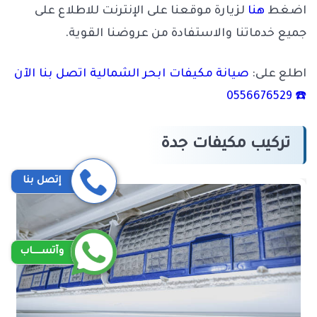
اضغط
هنا
لزيارة موقعنا على الإنترنت للاطلاع على
جميع خدماتنا والاستفادة من عروضنا القوية.
اطلع على:
صيانة مكيفات ابحر الشمالية اتصل بنا الآن
☎️ 0556676529
تركيب مكيفات جدة
إتصل بنا
وآتســــاب