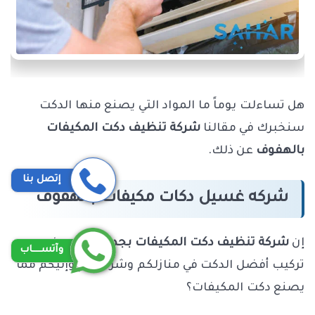
هل تساءلت يوماً ما المواد التي يصنع منها الدكت
سنخبرك في مقالنا
شركة تنظيف دكت المكيفات
بالهفوف
عن ذلك.
إتصل بنا
شركه غسيل دكات مكيفات بالهفوف
إن
شركة تنظيف دكت المكيفات بجدة
تحرص على
وآتســــاب
تركيب أفضل الدكت في منازلكم وشركاتكم وإليكم مما
يصنع دكت المكيفات؟