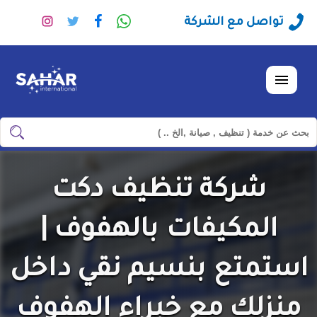
راسلنا
تابعنا
تابعنا
تابعنا
تواصل مع الشركة
عبر
على
على
على
الواتساب
فيسبوك
تويتر
انستجرا
القائمة
ابحث
ابحث
في
شركة
شركة تنظيف دكت
سهر
العالمية
المكيفات بالهفوف |
استمتع بنسيم نقي داخل
منزلك مع خبراء الهفوف