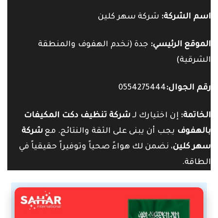
اسم الشركة:
شركة سهر كلين
الموقع الرئيسي:
جدة (نخدم الهفوف والمنطقة
الشرقية)
رقم الجوال:
0554275444
الخاتمة:
إن اختيارك لـ
شركة تنظيف دكت المكيفات
بالهفوف
يجب أن يبنى على الثقة والنتائج. مع
شركة
سهر كلين
، نضمن لك هواءً صحياً وتوفيراً حقيقياً في
الطاقة.