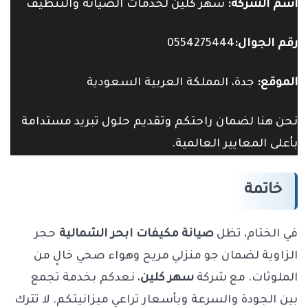
اسم الشركة:
سهر كلين لخدمات الصيانة والتنظيف
رقم الجوال:
0554275444
الموقع:
جدة، المملكة العربية السعودية
نحن هنا لضمان راحتكم وتقديم حلول تبريد مستدامة
بأعلى المعايير العالمية.
خاتمة
في الختام، تظل
صيانة مكيفات ابحر الشمالية
حجر
الزاوية لضمان جو منزلي مريح وهواء صحي خالٍ من
الملوثات. مع شركة
سهر كلين
، نعدكم بخدمة تجمع
بين الجودة والسرعة وبأسعار تراعي ميزانيتكم. لا تترك