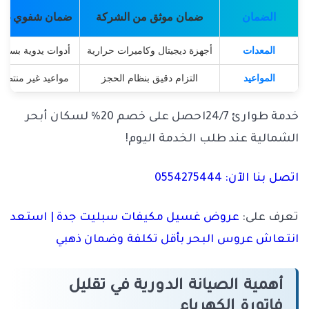
الضمان
ضمان موثق من الشركة
ضمان شفوي غالبا
المعدات
أجهزة ديجيتال وكاميرات حرارية
أدوات يدوية بسيط
المواعيد
التزام دقيق بنظام الحجز
مواعيد غير منتظم
خدمة طوارئ 24/7احصل على خصم 20% لسكان أبحر
الشمالية عند طلب الخدمة اليوم!
اتصل بنا الآن: 0554275444
تعرف على:
عروض غسيل مكيفات سبليت جدة | استعد
انتعاش عروس البحر بأقل تكلفة وضمان ذهبي
أهمية الصيانة الدورية في تقليل
فاتورة الكهرباء