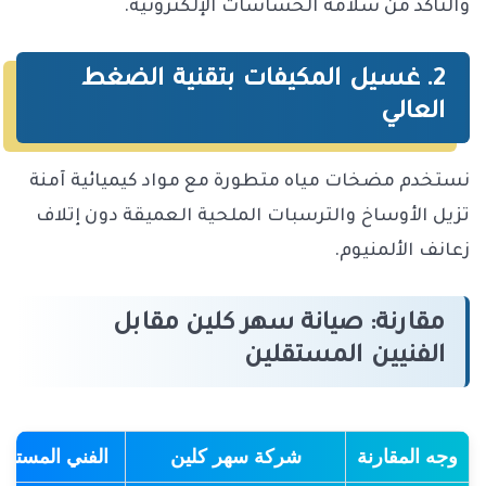
والتأكد من سلامة الحساسات الإلكترونية.
2. غسيل المكيفات بتقنية الضغط
العالي
نستخدم مضخات مياه متطورة مع مواد كيميائية آمنة
تزيل الأوساخ والترسبات الملحية العميقة دون إتلاف
زعانف الألمنيوم.
مقارنة: صيانة سهر كلين مقابل
الفنيين المستقلين
وجه المقارنة
شركة سهر كلين
الفني المستقل