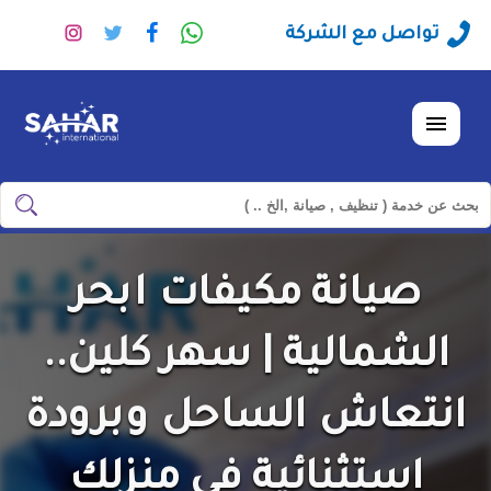
راسلنا
تابعنا
تابعنا
تابعنا
تواصل مع الشركة
عبر
على
على
على
الواتساب
فيسبوك
تويتر
انستجرا
القائمة
ابحث
ابحث
في
شركة
صيانة مكيفات ابحر
سهر
العالمية
الشمالية | سهر كلين..
انتعاش الساحل وبرودة
استثنائية في منزلك