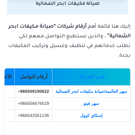
صيانة مكيفات ابحر الشمالية
إليك هنا قائمة أهم
أرقام شركات “صيانة مكيفات ابحر
الشمالية”
، والذين تستطيع التواصل معهم لكي
تطلب خدماتهم في تنظيف وغسيل وتركيب المكيفات
بجدة.
اسم الشركة
أرقام التواصل
الأعلى 
سهر العالمية\
صيانة مكيفات ابحر الشمالية
966509190622
+
.0
سهر فيتو
966556676529+
.9
إسكاي كوول
966542561136+
.9