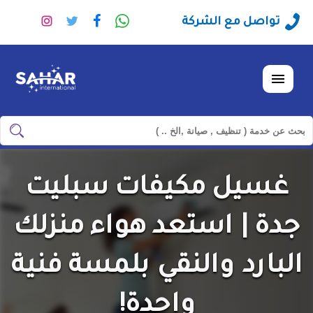
راسلنا
تابعنا
تابعنا
تابعنا
تواصل مع الشركة
عبر
على
على
على
الواتساب
فيسبوك
تويتر
انستجرا
القائمة
ابحث
ابحث
في
شركة
غسيل مكيفات سبليت
سهر
العالمية
جدة | استعد هواء منزلك
البارد والنقي بلمسة فنية
واحدة!