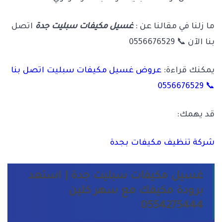
ما زلنا في مقالنا عن :
غسيل مكيفات سبليت جدة
اتصل
بنا الآن 📞 0556676529
يمكنك قراءة:
عروض غسيل مكيفات سبليت اتصل بنا
📞 0556676529
قد يهمك:
شركة تنظيف مكيفات بجدة
غسيل مكيفات سبليت جدة | استعد
برودة مكيفك مع سهر كلين
0554275444