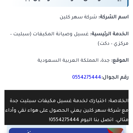
اسم الشركة:
شركة سهر كلين
الخدمة الرئيسية:
غسيل وصيانة المكيفات (سبليت –
مركزي – دكت)
الموقع:
جدة، المملكة العربية السعودية
رقم الجوال:
0554275444
الخلاصة: اختيارك لخدمة غسيل مكيفات سبليت جدة
مع شركة سهر كلين يعني الحصول على هواء نقي وأداء
مثالي. اتصل بنا اليوم 0554275444!