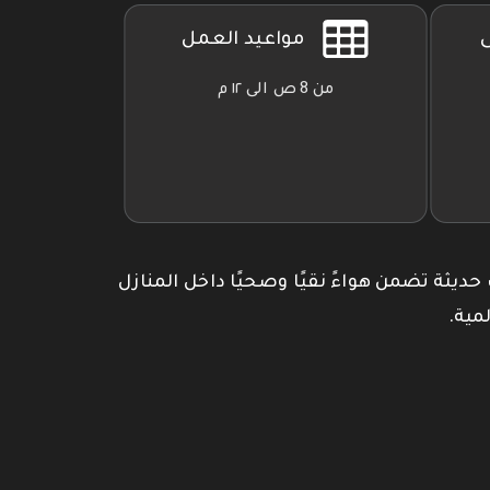
ى
مواعيد العمل
من 8 ص الى ١٢ م
 حديثة تضمن هواءً نقيًا وصحيًا داخل المنازل
مية.