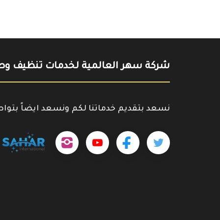
شركة سهر العالمية لخدمات تنظيف وصي
نسعد بتقديم خدماتنا لكم ونسعد ايضاً بتوا
تابعنا
تابعنا
تابعنا
outube.com/@sahar4046
على
على
على
تويتر
فيسبوك
إنستجرام