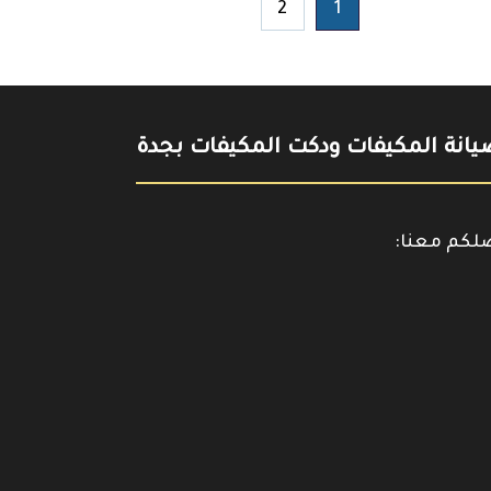
2
1
انة المكيفات ودكت المكيفات بجدة
صلكم معنا:
حمل
https://www.y
تطبيقنا
على
جوجل
بلاي