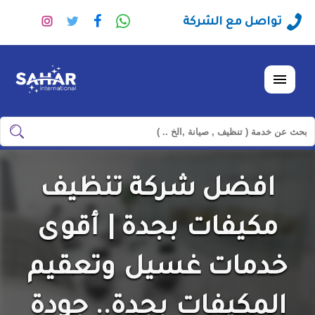
راسلنا
تابعنا
تابعنا
تابعنا
تواصل مع الشركة
عبر
على
على
على
الواتساب
فيسبوك
تويتر
انستجرا
القائمة
ابحث
ابحث
في
شركة
افضل شركة تنظيف
سهر
العالمية
مكيفات بجدة | أقوى
خدمات غسيل وتعقيم
المكيفات بجدة.. جودة