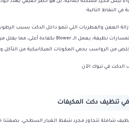
لهواء ليس مجرد مشكلة جمالية، بل هو خطر حقيقي يهدد جودة ا
ي النقاط التالية:
زالة العفن والفطريات التي تنمو داخل الدكت بسبب الرطوبة
الـ Blower بكفاءة أعلى، مما يقلل من الجهد الكهربائي المبذول.
لص من الرواسب يحمي المكونات الميكانيكية من التآكل وا
الدكت في تبوك الآن
 في تنظيف دكت المكيفات
نظيف شاملة تتجاوز مجرد شفط الغبار السطحي. بصفتنا خ