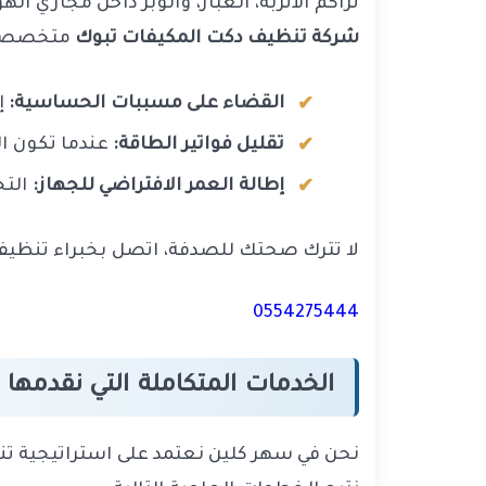
تراكم الأتربة، الغبار، والوبر داخل مجاري ا
شركة تنظيف دكت المكيفات تبوك
متخصصة ف
القضاء على مسببات الحساسية:
إ
تقليل فواتير الطاقة:
عندما تكون المسارات نظيفة، يعمل 
إطالة العمر الافتراضي للجهاز:
التخ
لا تترك صحتك للصدفة، اتصل بخبراء تنظيف 
0554275444
الخدمات المتكاملة التي نقدمها
نحن في سهر كلين نعتمد على استراتيجية ت