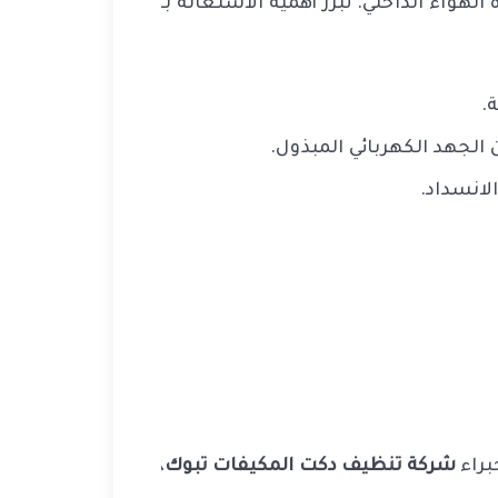
لهواء الداخلي. تبرز أهمية الاستعانة بـ
.
لانسداد.
براء
شركة تنظيف دكت المكيفات تبوك
،