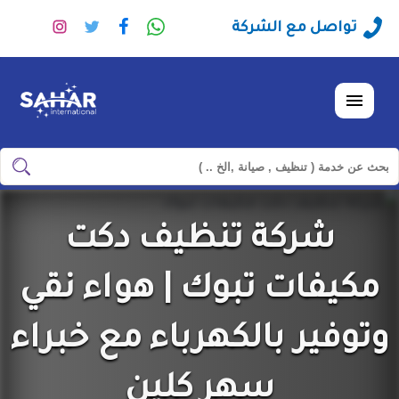
راسلنا
تابعنا
تابعنا
تابعنا
تواصل مع الشركة
عبر
على
على
على
الواتساب
فيسبوك
تويتر
انستجرا
القائمة
ابحث
ابحث
في
شركة
شركة تنظيف دكت
سهر
العالمية
مكيفات تبوك | هواء نقي
وتوفير بالكهرباء مع خبراء
سهر كلين