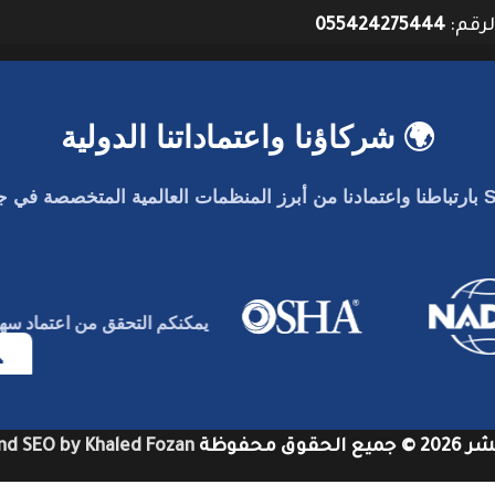
لرقم:
055424275444
🌍 شركاؤنا واعتماداتنا الدولية
بارتباطنا واعتمادنا من أبرز المنظمات العالمية المتخصصة في جو
يمكنكم التحقق من اعتماد
سه
قوق محفوظة
nd SEO by Khaled Fozan