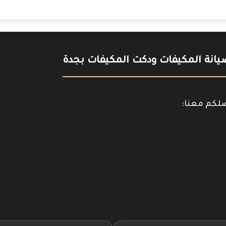
انة المكيفات ودكت المكيفات بجدة
صلكم معنا:
حمل
https://www.y
تطبيقنا
على
جوجل
بلاي