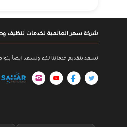
شركة سهر العالمية لخدمات تنظيف وصي
نسعد بتقديم خدماتنا لكم ونسعد ايضاً بتوا
تابعنا
تابعنا
تابعنا
outube.com/@sahar4046
على
على
على
تويتر
فيسبوك
إنستجرام