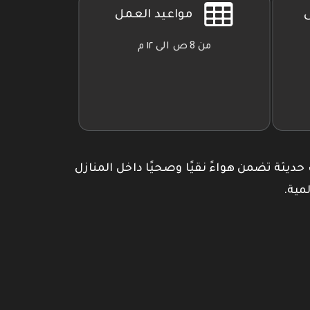
ى
مواعيد العمل
من 8 ص الى ١٢ م
 حديثة تضمن هواءً نقيًا وصحيًا داخل المنازل
مية.