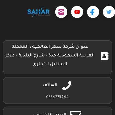
حمل
تابعنا
تابعنا
تابعنا
tps://www.youtube.com/@sahar4046
تطبيقنا
على
على
على
على
جوجل
تويتر
فيسبوك
إنستجرام
بلاي
عنوان شركة سهر العالمية : الممكلة
العربية السعودية جدة - شارع البلدية - مركز
السنابل التجاري
الهاتف
0554275444