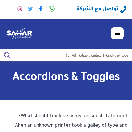
راسلنا
تابعنا
تابعنا
تابعنا
تواصل مع الشركة
عبر
على
على
على
الواتساب
فيسبوك
تويتر
انستجرا
القائمة
ابحث
ابحث
في
شركة
Accordions & Toggles
سهر
العالمية
What should I include in my personal statement?
Ahen an unknown printer took a galley of type and