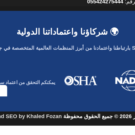
رقم:
055424275444
🌍 شركاؤنا واعتماداتنا الدولية
بارتباطنا واعتمادنا من أبرز المنظمات العالمية المتخصصة في جو
يمكنكم التحقق من اعتماد
س
فوظة
nd SEO by Khaled Fozan