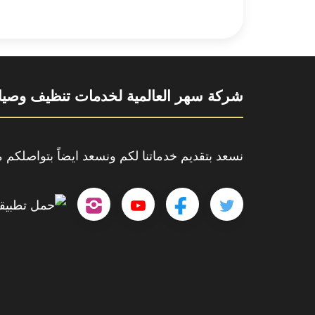
شركة سهر العالمية لخدمات تنظيف وصيان
نسعد بتقديم خدماتنا لكم ونسعد ايضاً بتواصلكم مع
تابعنا
تابعنا
تابعنا
outube.com/@sahar4046
على
على
على
تويتر
فيسبوك
إنستجرام