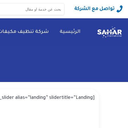
البحث
تواصل مع الشركة
عن:
الرئيسية
شركة تنظيف مكيفات
[rev_slider alias=”landing” slidertitle=”Landing”][/rev_slider]