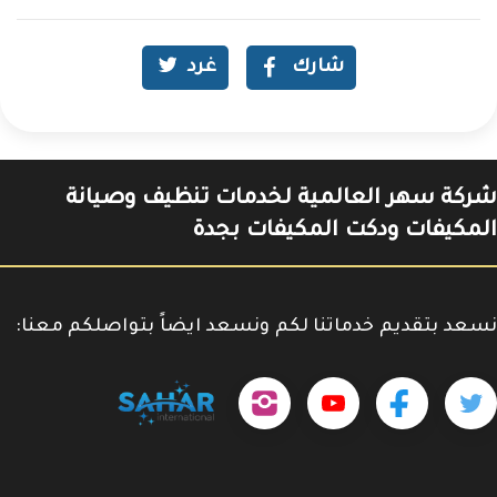
شارك
غرد
شركة سهر العالمية لخدمات تنظيف وصيانة
المكيفات ودكت المكيفات بجدة
نسعد بتقديم خدماتنا لكم ونسعد ايضاً بتواصلكم معنا:
حمل
تابعنا
تابعنا
تابعنا
tps://www.youtube.com/@sahar4046
تطبيقنا
على
على
على
على
جوجل