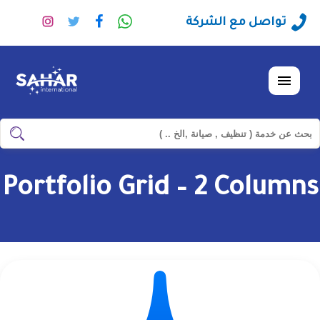
راسلنا
تابعنا
تابعنا
تابعنا
تواصل مع الشركة
عبر
على
على
على
الواتساب
فيسبوك
تويتر
انستجرا
القائمة
ابحث
ابحث
في
شركة
Portfolio Grid – 2 Columns
سهر
العالمية