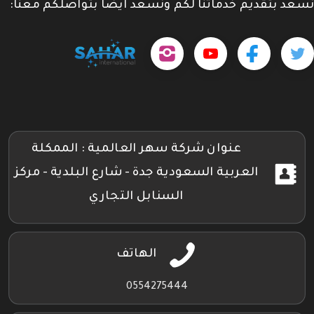
نسعد بتقديم خدماتنا لكم ونسعد ايضاً بتواصلكم معنا:
حمل
تابعنا
تابعنا
تابعنا
tps://www.youtube.com/@sahar4046
تطبيقنا
على
على
على
على
جوجل
تويتر
فيسبوك
إنستجرام
بلاي
عنوان شركة سهر العالمية : الممكلة
العربية السعودية جدة - شارع البلدية - مركز
السنابل التجاري
الهاتف
0554275444