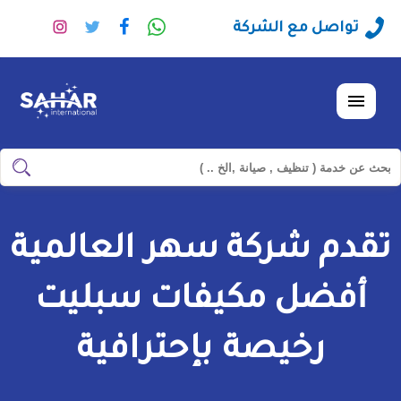
راسلنا
تابعنا
تابعنا
تابعنا
تواصل مع الشركة
عبر
على
على
على
الواتساب
فيسبوك
تويتر
انستجرا
القائمة
ابحث
ابحث
في
شركة
تقدم شركة سهر العالمية
سهر
العالمية
أفضل مكيفات سبليت
رخيصة بإحترافية