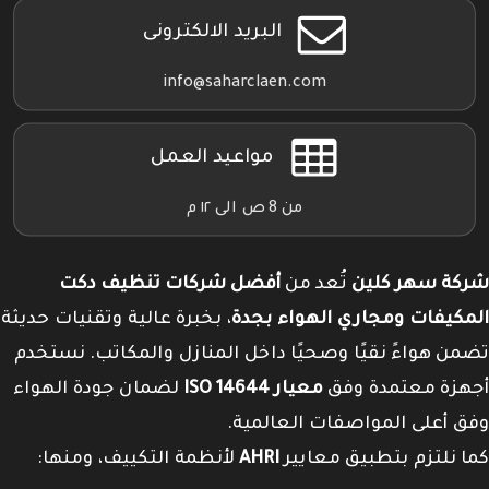
البريد الالكترونى
info@saharclaen.com
مواعيد العمل
من 8 ص الى ١٢ م
شركة سهر كلين
تُعد من
أفضل شركات تنظيف دكت
المكيفات ومجاري الهواء بجدة
، بخبرة عالية وتقنيات حديثة
تضمن هواءً نقيًا وصحيًا داخل المنازل والمكاتب. نستخدم
أجهزة معتمدة وفق
معيار ISO 14644
لضمان جودة الهواء
وفق أعلى المواصفات العالمية.
كما نلتزم بتطبيق معايير
AHRI
لأنظمة التكييف، ومنها: