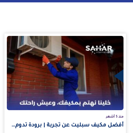
يد
منذ 5 أشهر
أفضل مكيف سبليت عن تجربة | برودة تدوم…