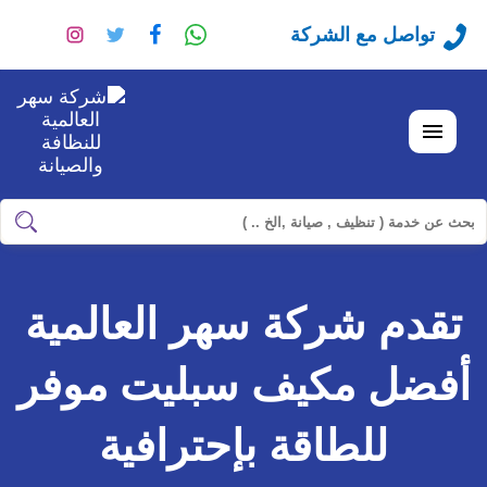
راسلنا
تابعنا
تابعنا
تابعنا
تواصل مع الشركة
عبر
على
على
على
الواتساب
فيسبوك
تويتر
انستجرا
القائمة
ابحث
ابحث
في
شركة
تقدم شركة سهر العالمية
سهر
العالمية
أفضل مكيف سبليت موفر
للطاقة بإحترافية