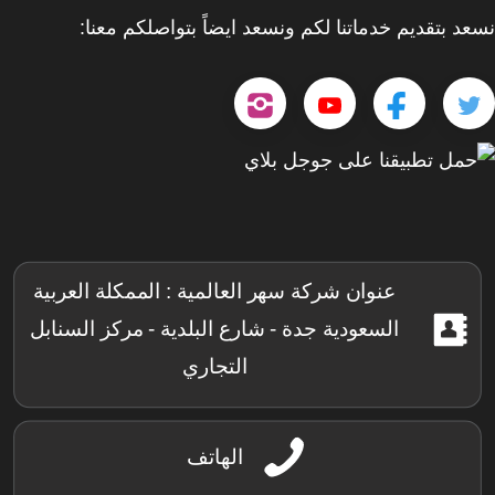
نسعد بتقديم خدماتنا لكم ونسعد ايضاً بتواصلكم معنا:
تابعنا
تابعنا
تابعنا
tps://www.youtube.com/@sahar4046
على
على
على
حمل
تطبيقنا
تويتر
فيسبوك
إنستجرام
على
جوجل
عنوان شركة سهر العالمية : الممكلة العربية
بلاي
السعودية جدة - شارع البلدية - مركز السنابل
التجاري
الهاتف