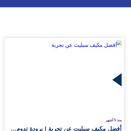
يد
منذ 5 أشهر
أفضل مكيف سبليت عن تجربة | برودة تدوم…