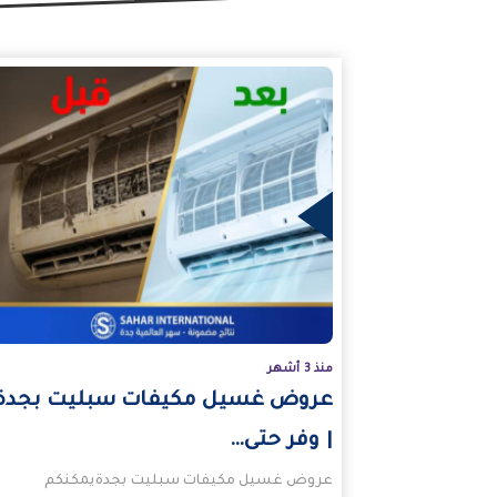
المزيد
منذ 3 أشهر
عروض غسيل مكيفات سبليت بجدة
| وفر حتى…
عروض غسيل مكيفات سبليت بجدةيمكنكم