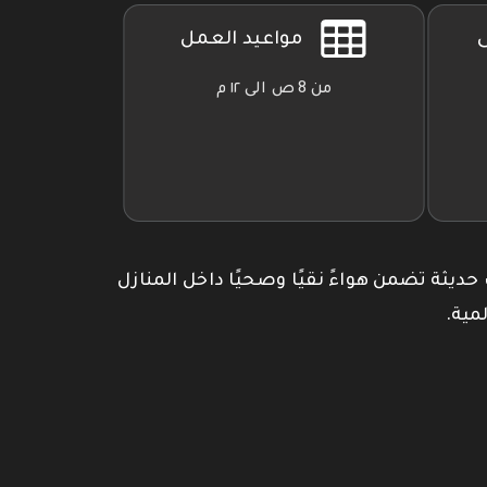
ى
مواعيد العمل
من 8 ص الى ١٢ م
 حديثة تضمن هواءً نقيًا وصحيًا داخل المنازل
مية.