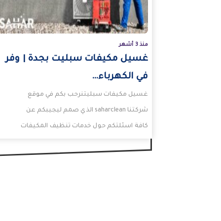
منذ 3 أشهر
غسيل مكيفات سبليت بجدة | وفر
في الكهرباء…
غسيل مكيفات سبليتنرحب بكم في موقع
شركتنا saharclean الذي صمم ليجيبكم عن
كافة اسئلتكم حول خدمات تنظيف المكيفات
مثل تنظيف مكيفات سبليت.حيث يمكنكم…