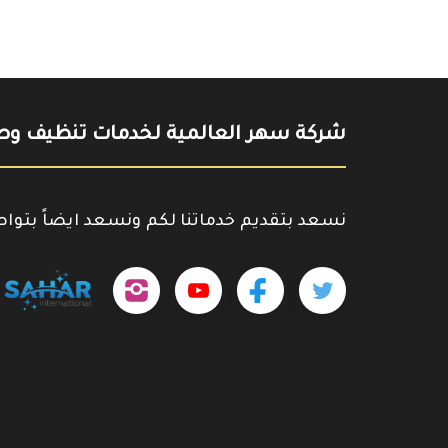
شركة سهر العالمية لخدمات تنظيف وصي
نسعد بتقديم خدماتنا لكم ونسعد ايضاً بتوا
تابعنا
تابعنا
تابعنا
outube.com/@sahar4046
على
على
على
تويتر
فيسبوك
إنستجرام