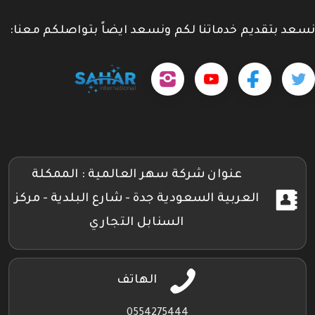
نسعد بتقديم خدماتنا لكم ونسعد ايضاً بتواصلكم معنا:
حمل
تابعنا
تابعنا
تابعنا
tps://www.youtube.com/@sahar4046
تطبيقنا
على
على
على
على
جوجل
تويتر
فيسبوك
إنستجرام
بلاي
عنوان شركة سهر العالمية : الممكلة
العربية السعودية جدة - شارع البلدية - مركز
السنابل التجاري
الهاتف
0554275444