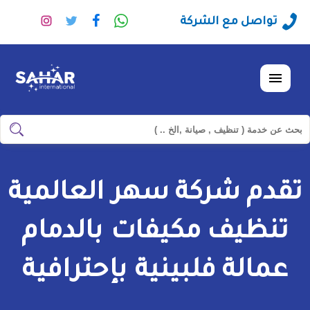
راسلنا
تابعنا
تابعنا
تابعنا
تواصل مع الشركة
عبر
على
على
على
الواتساب
فيسبوك
تويتر
انستجرا
القائمة
ابحث
ابحث
في
شركة
تقدم شركة سهر العالمية
سهر
العالمية
تنظيف مكيفات بالدمام
عمالة فلبينية بإحترافية