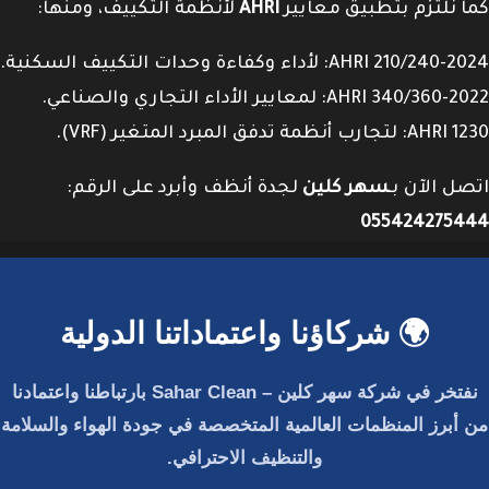
كما نلتزم بتطبيق معايير
AHRI
لأنظمة التكييف، ومنها:
AHRI 210/240-2024: لأداء وكفاءة وحدات التكييف السكنية.
AHRI 340/360-2022: لمعايير الأداء التجاري والصناعي.
AHRI 1230: لتجارب أنظمة تدفق المبرد المتغير (VRF).
اتصل الآن بـ
سهر كلين
لجدة أنظف وأبرد على الرقم:
055424275444
🌍 شركاؤنا واعتماداتنا الدولية
نفتخر في
شركة سهر كلين – Sahar Clean
بارتباطنا واعتمادنا
من أبرز المنظمات العالمية المتخصصة في جودة الهواء والسلامة
والتنظيف الاحترافي.