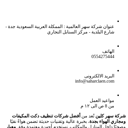
عنوان شركة سهر العالمية : الممكلة العربية السعودية جدة -
شارع البلدية - مركز السنابل التجاري
الهاتف
0554275444
البريد الالكترونى
info@saharclaen.com
مواعيد العمل
من 8 ص الى ١٢ م
شركة سهر كلين
تُعد من
أفضل شركات تنظيف دكت المكيفات
ومجاري الهواء بجدة
، بخبرة عالية وتقنيات حديثة تضمن هواءً نقيًا
وصحيًا داخل المنازل والمكاتب. نستخدم أجهزة معتمدة وفق
معيار