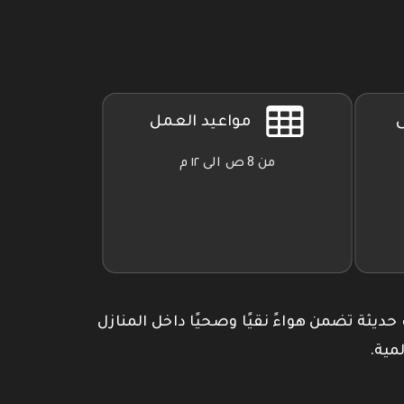
ى
مواعيد العمل
من 8 ص الى ١٢ م
 حديثة تضمن هواءً نقيًا وصحيًا داخل المنازل
مية.