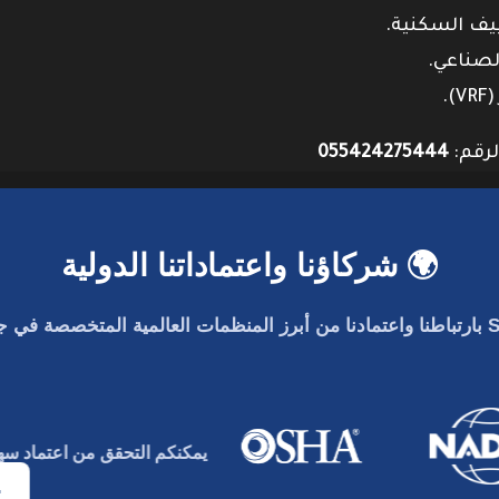
لرقم:
055424275444
🌍 شركاؤنا واعتماداتنا الدولية
بارتباطنا واعتمادنا من أبرز المنظمات العالمية المتخصصة في جو
يمكنكم التحقق من اعتماد
سه