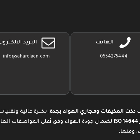
جوجل
بلاي
الهاتف
البريد الالكترون
info@saharclaen.com
0554275444
دكت المكيفات ومجاري الهواء بجدة
، بخبرة عالية وتقنيات
I
لضمان جودة الهواء وفق أعلى المواصفات العال
، ومنها: