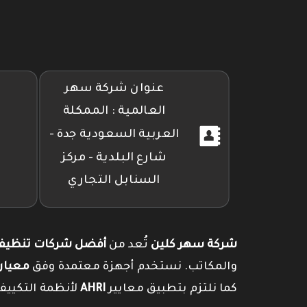
تويتر
فيسبوك
إنستجرام
عنوان شركة سهر
العالمية : الممكلة
العربية السعودية جدة -
شارع البلدية - مركز
السنابل التجاري
شركة سهر كلين
تُعد من
أفضل شركات تنظيف 
والمكاتب. نستخدم أجهزة معتمدة وفق
معيار SO 14644
كما نلتزم بتطبيق معايير
AHRI
لأنظمة التكييف