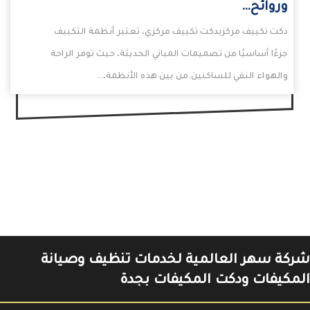
وروائح…
دكت تكييف مركزيدكت تكييف مركزي، تعتبر أنظمة التكييف
جزءًا أساسيًا من تصميمات المباني الحديثة، حيث توفر الراحة
والهواء النقي للساكنين.من بين هذه الأنظمة،…
شركة سهر العالمية لخدمات تنظيف وصيانة
المكيفات ودكت المكيفات بجدة