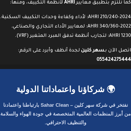
كما نلتزم بتطبيق معايير
AHRI
لأنظمة التكييف، ومنها:
AHRI 210/240-2024: لأداء وكفاءة وحدات التكييف السكنية.
AHRI 340/360-2022: لمعايير الأداء التجاري والصناعي.
AHRI 1230: لتجارب أنظمة تدفق المبرد المتغير (VRF).
اتصل الآن بـ
سهر كلين
لجدة أنظف وأبرد على الرقم:
055424275444
🌍 شركاؤنا واعتماداتنا الدولية
نفتخر في
شركة سهر كلين – Sahar Clean
بارتباطنا واعتمادنا
من أبرز المنظمات العالمية المتخصصة في جودة الهواء والسلامة
والتنظيف الاحترافي.