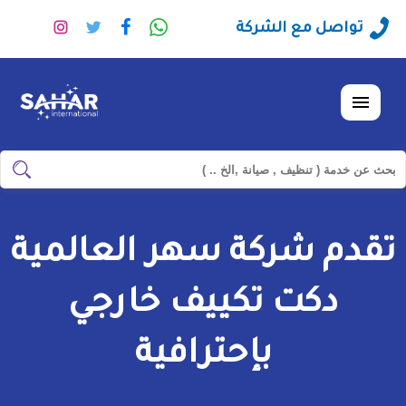
راسلنا
تابعنا
تابعنا
تابعنا
تواصل مع الشركة
عبر
على
على
على
الواتساب
فيسبوك
تويتر
انستجرا
القائمة
ابحث
ابحث
في
شركة
تقدم شركة سهر العالمية
سهر
العالمية
دكت تكييف خارجي
بإحترافية