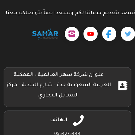
نسعد بتقديم خدماتنا لكم ونسعد ايضاً بتواصلكم معنا:
حمل
تابعنا
تابعنا
تابعنا
tps://www.youtube.com/@sahar4046
تطبيقنا
على
على
على
على
جوجل
تويتر
فيسبوك
إنستجرام
بلاي
عنوان شركة سهر العالمية : الممكلة
العربية السعودية جدة - شارع البلدية - مركز
السنابل التجاري
الهاتف
0554275444