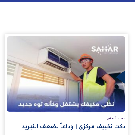
يد
منذ 5 أشهر
دكت تكييف مركزي | وداعاً لضعف التبريد