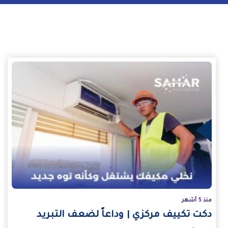
يد
منذ 5 أشهر
دكت تكييف مركزي | وداعاً لضعف التبريد