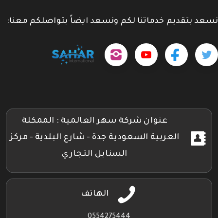
نسعد بتقديم خدماتنا لكم ونسعد ايضاً بتواصلكم معنا:
حمل
تابعنا
تابعنا
تابعنا
tps://www.youtube.com/@sahar4046
تطبيقنا
على
على
على
على
جوجل
تويتر
فيسبوك
إنستجرام
بلاي
عنوان شركة سهر العالمية : الممكلة
العربية السعودية جدة - شارع البلدية - مركز
السنابل التجاري
الهاتف
0554275444