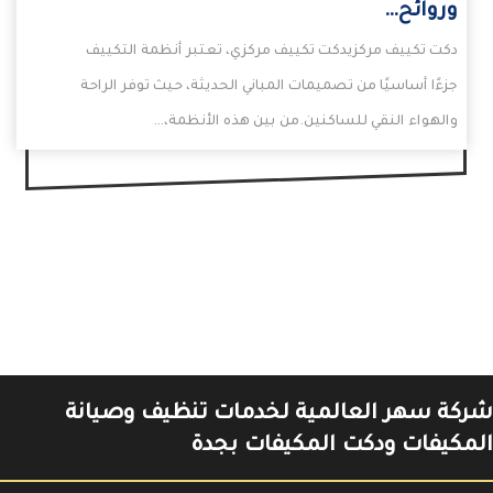
وروائح…
دكت تكييف مركزيدكت تكييف مركزي، تعتبر أنظمة التكييف
جزءًا أساسيًا من تصميمات المباني الحديثة، حيث توفر الراحة
والهواء النقي للساكنين.من بين هذه الأنظمة،…
شركة سهر العالمية لخدمات تنظيف وصيانة
المكيفات ودكت المكيفات بجدة