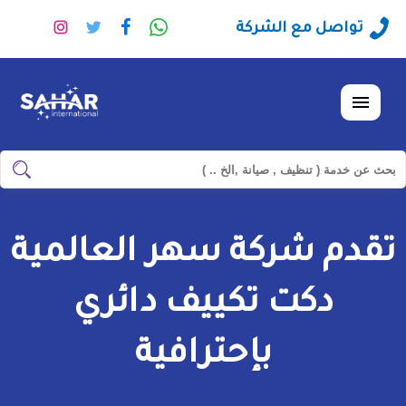
راسلنا
تابعنا
تابعنا
تابعنا
تواصل مع الشركة
عبر
على
على
على
الواتساب
فيسبوك
تويتر
انستجرا
القائمة
ابحث
ابحث
في
شركة
تقدم شركة سهر العالمية
سهر
العالمية
دكت تكييف دائري
بإحترافية