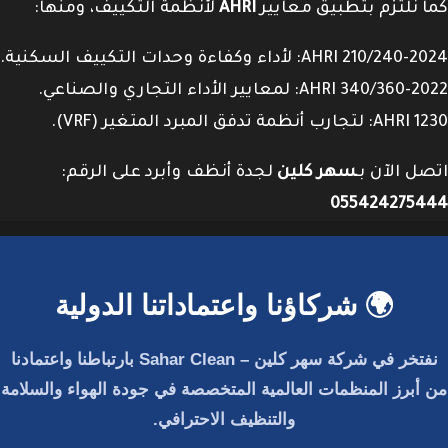
كما نلتزم بتطبيق معايير
AHRI
لأنظمة التكييف، ومنها:
AHRI 210/240-2024: لأداء وكفاءة وحدات التكييف السكنية.
AHRI 340/360-2022: لمعايير الأداء التجاري والصناعي.
AHRI 1230: لتجارب أنظمة تدفق المبرد المتغير (VRF).
اتصل الآن بـ
سهر كلين
لجدة أنظف وأبرد على الرقم:
055424275444
🌍 شركاؤنا واعتماداتنا الدولية
نفتخر في
شركة سهر كلين – Sahar Clean
بارتباطنا واعتمادنا
من أبرز المنظمات العالمية المتخصصة في جودة الهواء والسلامة
والتنظيف الاحترافي.