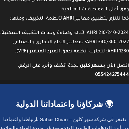
أجهزة معتمدة وفق
معيار ISO 14644
لضمان جودة الهواء
وفق أعلى المواصفات العالمية.
كما نلتزم بتطبيق معايير
AHRI
لأنظمة التكييف، ومنها:
AHRI 210/240-2024: لأداء وكفاءة وحدات التكييف السكنية.
AHRI 340/360-2022: لمعايير الأداء التجاري والصناعي.
AHRI 1230: لتجارب أنظمة تدفق المبرد المتغير (VRF).
اتصل الآن بـ
سهر كلين
لجدة أنظف وأبرد على الرقم:
055424275444
🌍 شركاؤنا واعتماداتنا الدولية
نفتخر في
شركة سهر كلين – Sahar Clean
بارتباطنا واعتمادنا
من أبرز المنظمات العالمية المتخصصة في جودة الهواء والسلامة