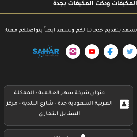
المكيفات ودكت المكيفات بجدة
نسعد بتقديم خدماتنا لكم ونسعد ايضاً بتواصلكم معنا:
حمل
تابعنا
تابعنا
تابعنا
tps://www.youtube.com/@sahar4046
تطبيقنا
على
على
على
على
جوجل
تويتر
فيسبوك
إنستجرام
بلاي
عنوان شركة سهر العالمية : الممكلة
العربية السعودية جدة - شارع البلدية - مركز
السنابل التجاري