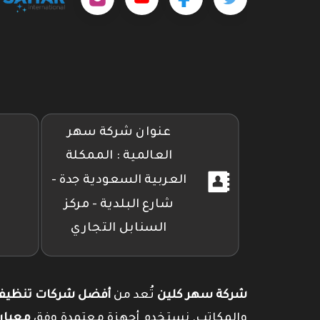
على
على
على
تويتر
فيسبوك
إنستجرام
عنوان شركة سهر
العالمية : الممكلة
العربية السعودية جدة -
شارع البلدية - مركز
السنابل التجاري
شركة سهر كلين
تُعد من
أفضل شركات تنظيف 
والمكاتب. نستخدم أجهزة معتمدة وفق
معيار SO 14644