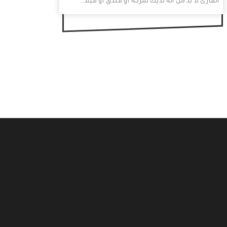
القارئ لا بد من أنه لديك شركة أو فندق أو فيلا…