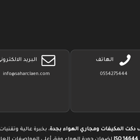
تطبيقنا
على
جوجل
بلاي
الهاتف
البريد الالكترون
info@saharclaen.com
0554275444
دكت المكيفات ومجاري الهواء بجدة
، بخبرة عالية وتقنيات
I
لضمان جودة الهواء وفق أعلى المواصفات العال