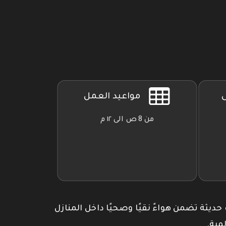
ى
مواعيد العمل
من 8 ص الى ١٢ م
 حديثة تضمن هواءً نقيًا وصحيًا داخل المنازل
مية.