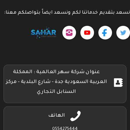
نسعد بتقديم خدماتنا لكم ونسعد ايضاً بتواصلكم معنا:
حمل
تابعنا
تابعنا
تابعنا
tps://www.youtube.com/@sahar4046
تطبيقنا
على
على
على
على
جوجل
تويتر
فيسبوك
إنستجرام
بلاي
عنوان شركة سهر العالمية : الممكلة
العربية السعودية جدة - شارع البلدية - مركز
السنابل التجاري
الهاتف
0554275444