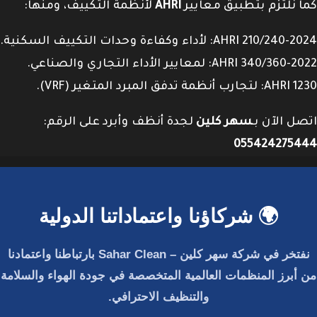
كما نلتزم بتطبيق معايير
AHRI
لأنظمة التكييف، ومنها:
AHRI 210/240-2024: لأداء وكفاءة وحدات التكييف السكنية.
AHRI 340/360-2022: لمعايير الأداء التجاري والصناعي.
AHRI 1230: لتجارب أنظمة تدفق المبرد المتغير (VRF).
اتصل الآن بـ
سهر كلين
لجدة أنظف وأبرد على الرقم:
055424275444
🌍 شركاؤنا واعتماداتنا الدولية
نفتخر في
شركة سهر كلين – Sahar Clean
بارتباطنا واعتمادنا
من أبرز المنظمات العالمية المتخصصة في جودة الهواء والسلامة
والتنظيف الاحترافي.