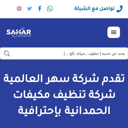
راسلنا
تابعنا
تابعنا
تابعنا
تواصل مع الشركة
عبر
على
على
على
الواتساب
فيسبوك
تويتر
انستجرا
القائمة
ابحث
ابحث
في
شركة
تقدم شركة سهر العالمية
سهر
العالمية
شركة تنظيف مكيفات
الحمدانية بإحترافية