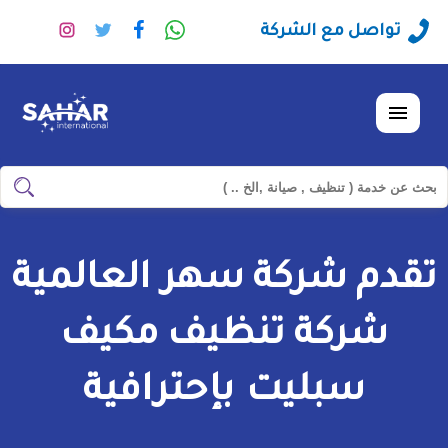
راسلنا
تابعنا
تابعنا
تابعنا
تواصل مع الشركة
عبر
على
على
على
الواتساب
فيسبوك
تويتر
انستجرا
القائمة
ابحث
ابحث
في
شركة
تقدم شركة سهر العالمية
سهر
العالمية
شركة تنظيف مكيف
سبليت بإحترافية