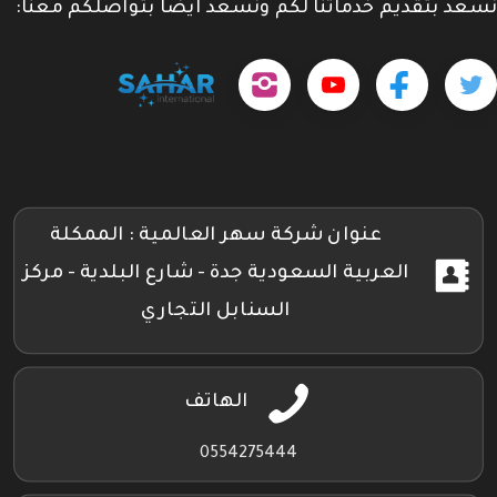
نسعد بتقديم خدماتنا لكم ونسعد ايضاً بتواصلكم معنا:
حمل
تابعنا
تابعنا
تابعنا
tps://www.youtube.com/@sahar4046
تطبيقنا
على
على
على
على
جوجل
تويتر
فيسبوك
إنستجرام
بلاي
عنوان شركة سهر العالمية : الممكلة
العربية السعودية جدة - شارع البلدية - مركز
السنابل التجاري
الهاتف
0554275444