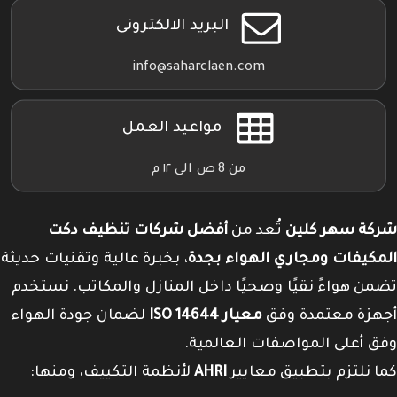
البريد الالكترونى
info@saharclaen.com
مواعيد العمل
من 8 ص الى ١٢ م
شركة سهر كلين
تُعد من
أفضل شركات تنظيف دكت
المكيفات ومجاري الهواء بجدة
، بخبرة عالية وتقنيات حديثة
تضمن هواءً نقيًا وصحيًا داخل المنازل والمكاتب. نستخدم
أجهزة معتمدة وفق
معيار ISO 14644
لضمان جودة الهواء
وفق أعلى المواصفات العالمية.
كما نلتزم بتطبيق معايير
AHRI
لأنظمة التكييف، ومنها: