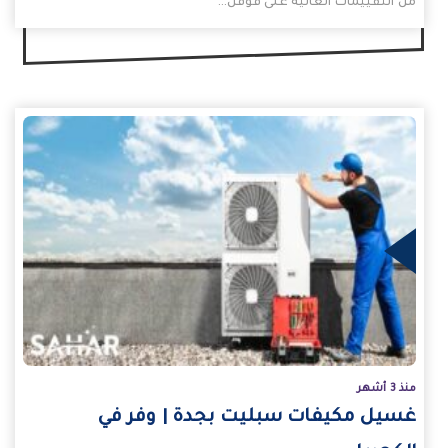
من التقييمات العالية على قوقل…
يد
منذ 3 أشهر
غسيل مكيفات سبليت بجدة | وفر في