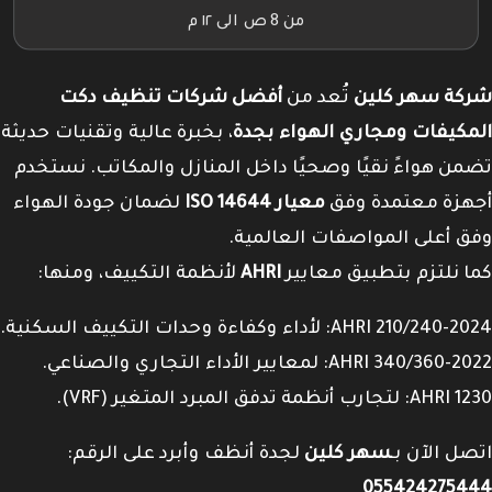
من 8 ص الى ١٢ م
شركة سهر كلين
تُعد من
أفضل شركات تنظيف دكت
المكيفات ومجاري الهواء بجدة
، بخبرة عالية وتقنيات حديثة
تضمن هواءً نقيًا وصحيًا داخل المنازل والمكاتب. نستخدم
أجهزة معتمدة وفق
معيار ISO 14644
لضمان جودة الهواء
وفق أعلى المواصفات العالمية.
كما نلتزم بتطبيق معايير
AHRI
لأنظمة التكييف، ومنها:
AHRI 210/240-2024: لأداء وكفاءة وحدات التكييف السكنية.
AHRI 340/360-2022: لمعايير الأداء التجاري والصناعي.
AHRI 1230: لتجارب أنظمة تدفق المبرد المتغير (VRF).
اتصل الآن بـ
سهر كلين
لجدة أنظف وأبرد على الرقم:
055424275444