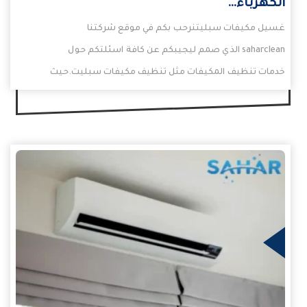
الكهرباء…
غسيل مكيفات سبليتنرحب بكم في موقع شركتنا
saharclean الذي صمم ليجيبكم عن كافة اسئلتكم حول
خدمات تنظيف المكيفات مثل تنظيف مكيفات سبليت.حيث
يمكنكم…
يد