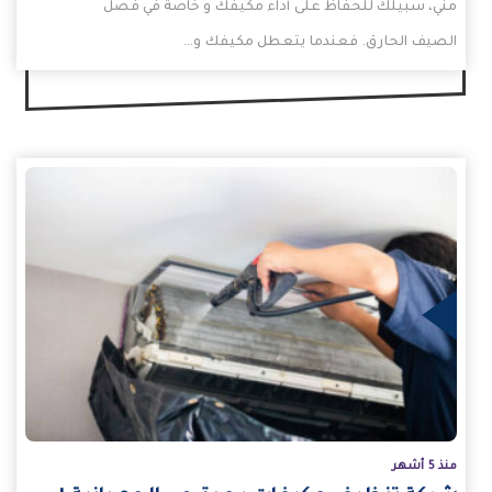
مني، سبيلك للحفاظ على أداء مكيفك و خاصة في فصل
الصيف الحارق. فعندما يتعطل مكيفك و…
يد
منذ 5 أشهر