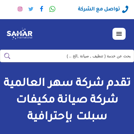
راسلنا
تابعنا
تابعنا
تابعنا
تواصل مع الشركة
عبر
على
على
على
الواتساب
فيسبوك
تويتر
انستجرا
القائمة
ابحث
ابحث
في
شركة
تقدم شركة سهر العالمية
سهر
العالمية
شركة صيانة مكيفات
سبلت بإحترافية