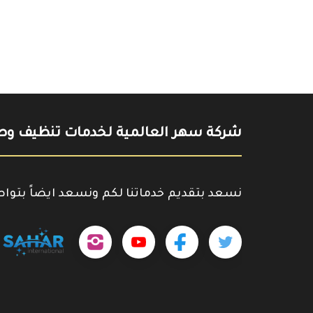
شركة سهر العالمية لخدمات تنظيف وصي
نسعد بتقديم خدماتنا لكم ونسعد ايضاً بتوا
تابعنا
تابعنا
تابعنا
outube.com/@sahar4046
على
على
على
تويتر
فيسبوك
إنستجرام