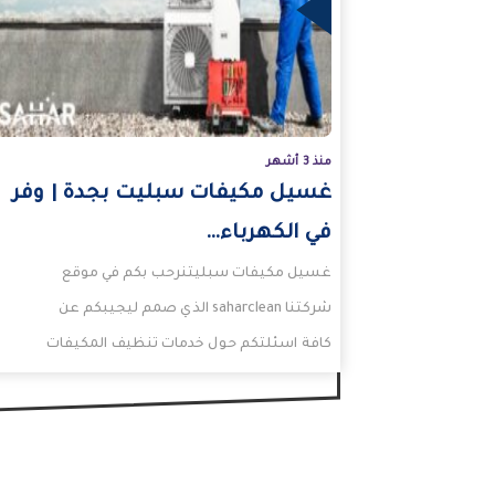
المزيد
منذ 3 أشهر
غسيل مكيفات سبليت بجدة | وفر
في الكهرباء…
غسيل مكيفات سبليتنرحب بكم في موقع
شركتنا saharclean الذي صمم ليجيبكم عن
كافة اسئلتكم حول خدمات تنظيف المكيفات
مثل تنظيف مكيفات سبليت.حيث يمكنكم…