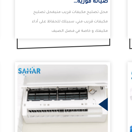
صيانة فورية…
محل تصليح مكيفات قريب منيمحل تصليح
مكيفات قريب مني، سبيلك للحفاظ على أداء
مكيفك و خاصة في فصل الصيف
الحارق. فعندما يتعطل مكيفك و…
المزيد
المزيد