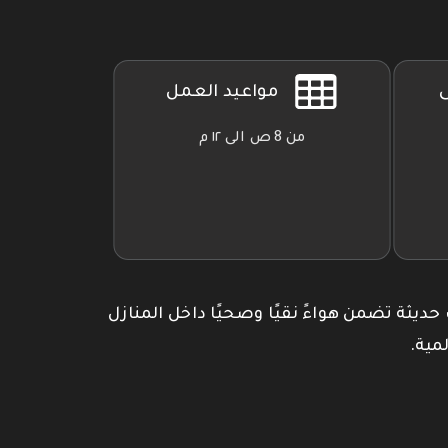
ى
مواعيد العمل
من 8 ص الى ١٢ م
 حديثة تضمن هواءً نقيًا وصحيًا داخل المنازل
مية.