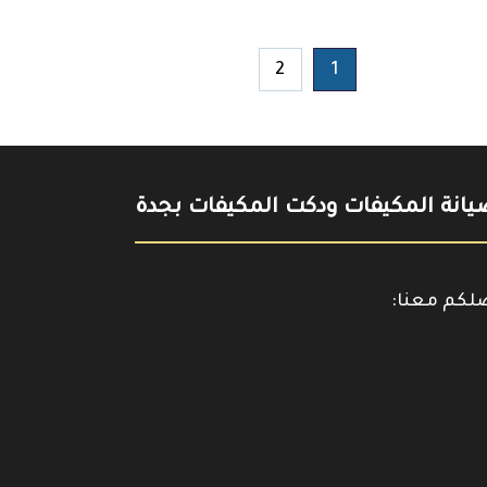
2
1
انة المكيفات ودكت المكيفات بجدة
صلكم معنا:
حمل
https://www.y
تطبيقنا
على
جوجل