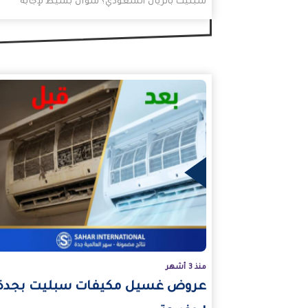
سبليت بالريال السعودي؟ سؤال بسيط لإجابة
ستكون على هيئة مقال ننظمها…
المزيد
منذ 3 أشهر
عروض غسيل مكيفات سبليت بجدة