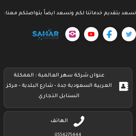
نسعد بتقديم خدماتنا لكم ونسعد ايضاً بتواصلكم معنا:
حمل
تابعنا
تابعنا
تابعنا
tps://www.youtube.com/@sahar4046
تطبيقنا
على
على
على
على
جوجل
تويتر
فيسبوك
إنستجرام
بلاي
عنوان شركة سهر العالمية : الممكلة
العربية السعودية جدة - شارع البلدية - مركز
السنابل التجاري
الهاتف
0554275444