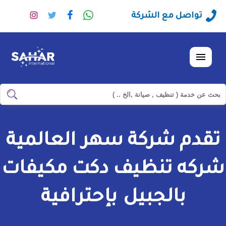
راسلنا
تابعنا
تابعنا
تابعنا
تواصل مع الشركة
عبر
على
على
على
الواتساب
فيسبوك
تويتر
انستجرا
القائمة
ابحث
ابحث
في
شركة
تقدم شركة سهر العالمية
سهر
العالمية
شركه تنظيف دكت مكيفات
بالجبيل بإحترافية