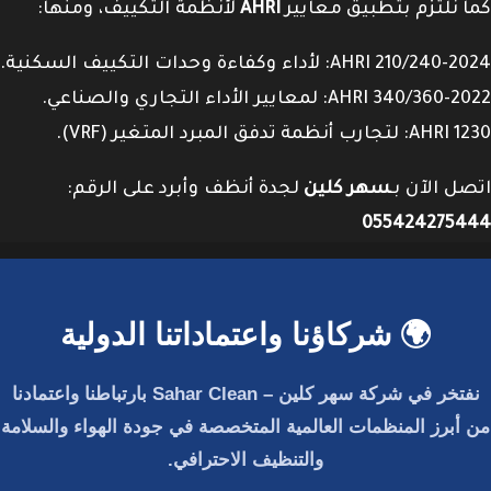
كما نلتزم بتطبيق معايير
AHRI
لأنظمة التكييف، ومنها:
AHRI 210/240-2024: لأداء وكفاءة وحدات التكييف السكنية.
AHRI 340/360-2022: لمعايير الأداء التجاري والصناعي.
AHRI 1230: لتجارب أنظمة تدفق المبرد المتغير (VRF).
اتصل الآن بـ
سهر كلين
لجدة أنظف وأبرد على الرقم:
055424275444
🌍 شركاؤنا واعتماداتنا الدولية
نفتخر في
شركة سهر كلين – Sahar Clean
بارتباطنا واعتمادنا
من أبرز المنظمات العالمية المتخصصة في جودة الهواء والسلامة
والتنظيف الاحترافي.