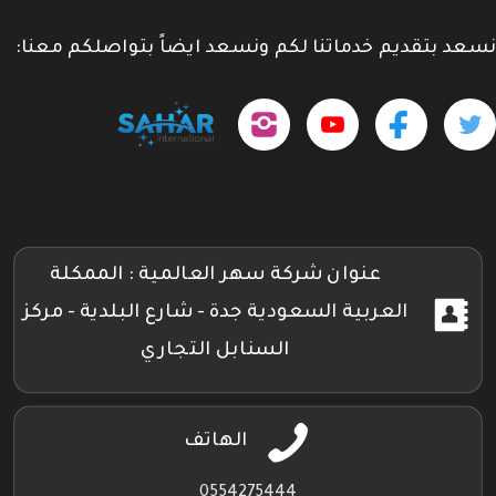
نسعد بتقديم خدماتنا لكم ونسعد ايضاً بتواصلكم معنا:
حمل
تابعنا
تابعنا
تابعنا
tps://www.youtube.com/@sahar4046
تطبيقنا
على
على
على
على
جوجل
تويتر
فيسبوك
إنستجرام
بلاي
عنوان شركة سهر العالمية : الممكلة
العربية السعودية جدة - شارع البلدية - مركز
السنابل التجاري
الهاتف
0554275444