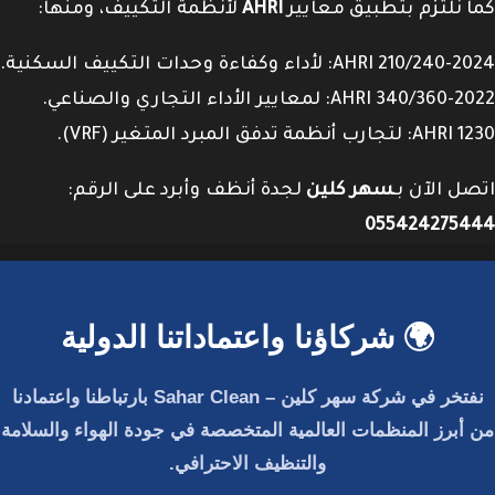
كما نلتزم بتطبيق معايير
AHRI
لأنظمة التكييف، ومنها:
AHRI 210/240-2024: لأداء وكفاءة وحدات التكييف السكنية.
AHRI 340/360-2022: لمعايير الأداء التجاري والصناعي.
AHRI 1230: لتجارب أنظمة تدفق المبرد المتغير (VRF).
اتصل الآن بـ
سهر كلين
لجدة أنظف وأبرد على الرقم:
055424275444
🌍 شركاؤنا واعتماداتنا الدولية
نفتخر في
شركة سهر كلين – Sahar Clean
بارتباطنا واعتمادنا
من أبرز المنظمات العالمية المتخصصة في جودة الهواء والسلامة
والتنظيف الاحترافي.