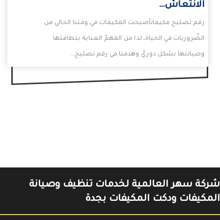
الانتعاش…
رقم تصليح مكيفاتأصبحت المكيفات في وقتنا الحالي من
الضّروريات في الحياة، لذا من المهمّ العناية بنظافتها
وصيانتها بشكل دوريّ وهدفنا في رقم تصليح…
شركة سهر العالمية لخدمات تنظيف وصيانة
المكيفات ودكت المكيفات بجدة