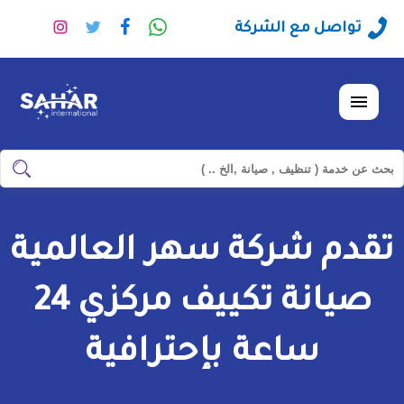
راسلنا
تابعنا
تابعنا
تابعنا
تواصل مع الشركة
عبر
على
على
على
الواتساب
فيسبوك
تويتر
انستجرا
القائمة
ابحث
ابحث
في
شركة
تقدم شركة سهر العالمية
سهر
العالمية
صيانة تكييف مركزي 24
ساعة بإحترافية