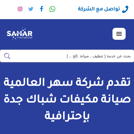
راسلنا
تابعنا
تابعنا
تابعنا
تواصل مع الشركة
عبر
على
على
على
الواتساب
فيسبوك
تويتر
انستجرا
القائمة
ابحث
ابحث
في
شركة
تقدم شركة سهر العالمية
سهر
العالمية
صيانة مكيفات شباك جدة
بإحترافية