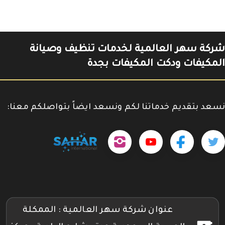
شركة سهر العالمية لخدمات تنظيف وصيانة
المكيفات ودكت المكيفات بجدة
نسعد بتقديم خدماتنا لكم ونسعد ايضاً بتواصلكم معنا:
حمل
تابعنا
تابعنا
تابعنا
tps://www.youtube.com/@sahar4046
تطبيقنا
على
على
على
على
جوجل
تويتر
فيسبوك
إنستجرام
بلاي
عنوان شركة سهر العالمية : الممكلة