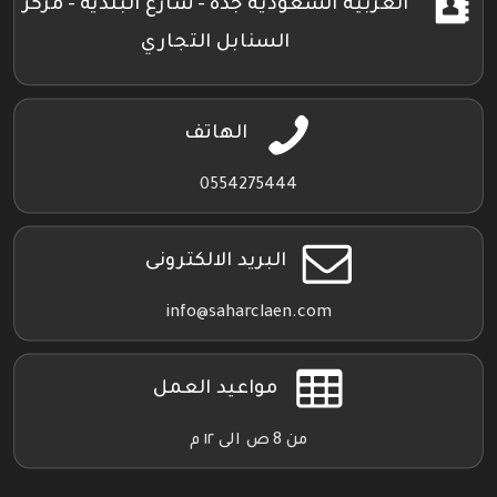
العربية السعودية جدة - شارع البلدية - مركز
السنابل التجاري
الهاتف
0554275444
البريد الالكترونى
info@saharclaen.com
مواعيد العمل
من 8 ص الى ١٢ م