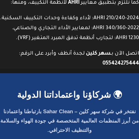
كما نلتزم بتطبيق معايير
AHRI
لأنظمة التكييف، ومنها:
AHRI 210/240-2024: لأداء وكفاءة وحدات التكييف السكنية.
AHRI 340/360-2022: لمعايير الأداء التجاري والصناعي.
AHRI 1230: لتجارب أنظمة تدفق المبرد المتغير (VRF).
اتصل الآن بـ
سهر كلين
لجدة أنظف وأبرد على الرقم:
055424275444
🌍 شركاؤنا واعتماداتنا الدولية
نفتخر في
شركة سهر كلين – Sahar Clean
بارتباطنا واعتمادنا
من أبرز المنظمات العالمية المتخصصة في جودة الهواء والسلامة
والتنظيف الاحترافي.