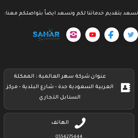
نسعد بتقديم خدماتنا لكم ونسعد ايضاً بتواصلكم معنا:
حمل
تابعنا
تابعنا
تابعنا
tps://www.youtube.com/@sahar4046
تطبيقنا
على
على
على
على
جوجل
تويتر
فيسبوك
إنستجرام
بلاي
عنوان شركة سهر العالمية : الممكلة
العربية السعودية جدة - شارع البلدية - مركز
السنابل التجاري
الهاتف
0554275444