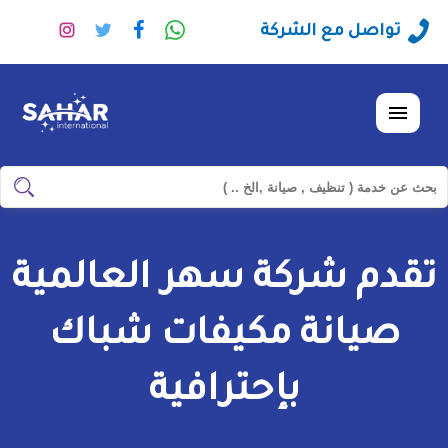
راسلنا
تابعنا
تابعنا
تابعنا
تواصل مع الشركة
عبر
على
على
على
الواتساب
فيسبوك
تويتر
انستجرا
القائمة
ابحث
ابحث
في
شركة
تقدم شركة سهر العالمية
سهر
العالمية
صيانة مكيفات شباك
بإحترافية