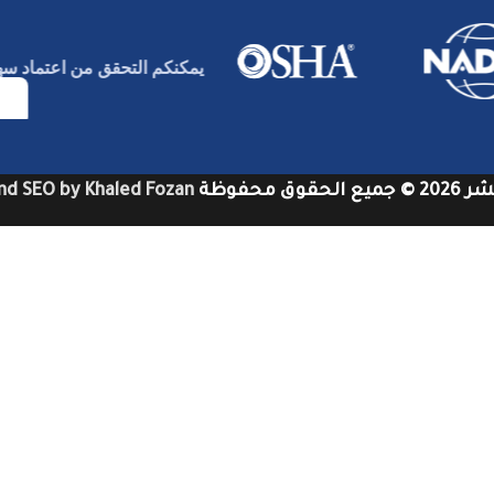
يمكنكم التحقق من اعتماد
س
قوق محفوظة
nd SEO by Khaled Fozan