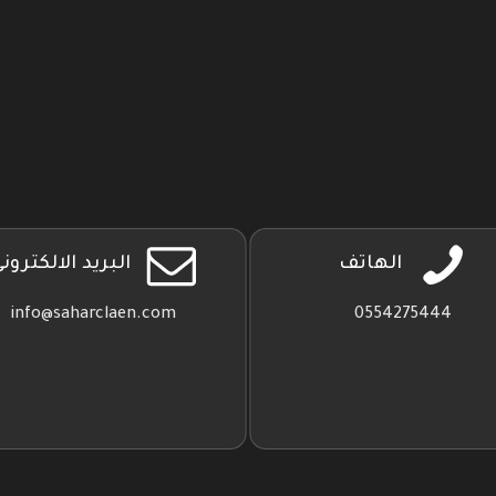
حمل
https://www.y
تطبيقنا
على
جوجل
بلاي
الهاتف
البريد الالكترون
info@saharclaen.com
0554275444