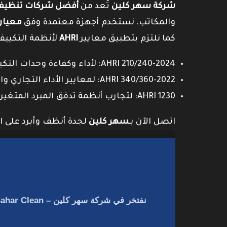
شركة سهر كلين
تُعد من
أفضل شركات تنظيف 
والمكاتب. نستخدم أجهزة معتمدة وفق
معيار SO 14644
كما نلتزم بتطبيق معايير
AHRI
لأنظمة التكييف
AHRI 210/240-2024: لأداء وكفاءة وحدات التكييف السكنية.
AHRI 340/360-2022: لمعايير الأداء التجاري والصناعي.
AHRI 1230: لتجارب أنظمة تدفق المبرد المتغير (VRF).
اتصل الآن بـ
سهر كلين
لجدة أنظف وأبرد على ا
نفتخر في
شركة سهر كلين – Sahar Clean