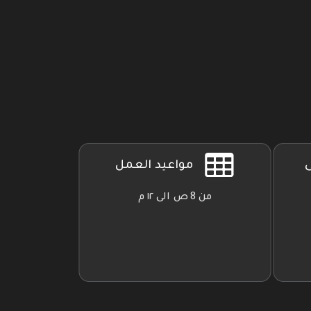
ى
مواعيد العمل
من 8 ص الى ١٢ م