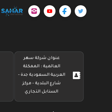
تابعنا
تابعنا
تابعنا
outube.com/@sahar4046
على
على
على
تويتر
فيسبوك
إنستجرام
عنوان شركة سهر
العالمية : الممكلة
العربية السعودية جدة -
شارع البلدية - مركز
السنابل التجاري