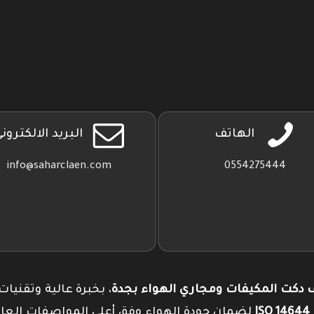
تطبيقنا
على
جوجل
بلاي
الهاتف
البريد الالكترون
info@saharclaen.com
0554275444
دكت المكيفات ومجاري الهواء بجدة
، بخبرة عالية وتقنيات
I
لضمان جودة الهواء وفق أعلى المواصفات العال