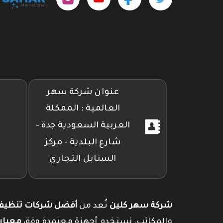
على
على
على
تويتر
فيسبوك
إنستجرام
عنوان شركة سهر
العالمية : الممكلة
العربية السعودية جدة -
شارع البلدية - مركز
السنابل التجاري
شركة سهر كلين
تُعد من
أفضل شركات تنظيف 
والمكاتب. نستخدم أجهزة معتمدة وفق
معيار SO 14644