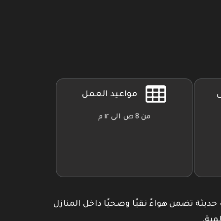
ى
مواعيد العمل
من 8 ص الى ١٢ م
 حديثة تضمن هواءً نقيًا وصحيًا داخل المنازل
مية.