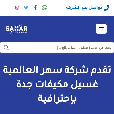
راسلنا
تابعنا
تابعنا
تابعنا
تواصل مع الشركة
عبر
على
على
على
الواتساب
فيسبوك
تويتر
انستجرا
القائمة
ابحث
ابحث
في
شركة
تقدم شركة سهر العالمية
سهر
العالمية
غسيل مكيفات جدة
بإحترافية