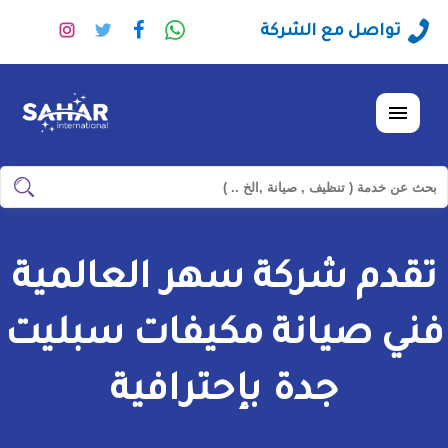
راسلنا
تابعنا
تابعنا
تابعنا
تواصل مع الشركة
عبر
على
على
على
الواتساب
فيسبوك
تويتر
انستجرا
القائمة
ابحث
ابحث
في
شركة
تقدم شركة سهر العالمية
سهر
العالمية
فني صيانة مكيفات سبليت
جدة بإحترافية