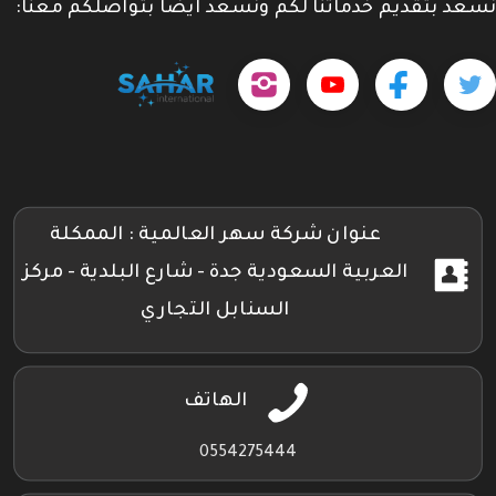
نسعد بتقديم خدماتنا لكم ونسعد ايضاً بتواصلكم معنا:
حمل
تابعنا
تابعنا
تابعنا
tps://www.youtube.com/@sahar4046
تطبيقنا
على
على
على
على
جوجل
تويتر
فيسبوك
إنستجرام
بلاي
عنوان شركة سهر العالمية : الممكلة
العربية السعودية جدة - شارع البلدية - مركز
السنابل التجاري
الهاتف
0554275444