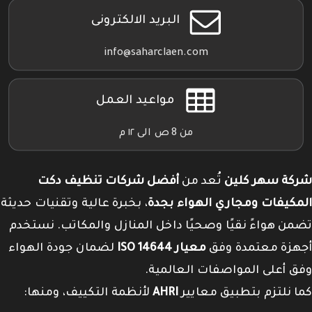
البريد الالكترونى
info@saharclaen.com
مواعيد العمل
من 8 ص الى ١٢ م
شركة سهر كلين
تُعد من
أفضل شركات تنظيف دكت
المكيفات ومجاري الهواء بجدة
، بخبرة عالية وتقنيات حديثة
تضمن هواءً نقيًا وصحيًا داخل المنازل والمكاتب. نستخدم
أجهزة معتمدة وفق
معيار ISO 14644
لضمان جودة الهواء
وفق أعلى المواصفات العالمية.
كما نلتزم بتطبيق معايير
AHRI
لأنظمة التكييف، ومنها: