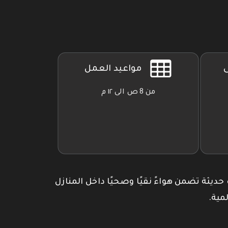
ى
مواعيد العمل
من 8 ص الى ١٢ م
 حديثة تضمن هواءً نقيًا وصحيًا داخل المنازل
مية.