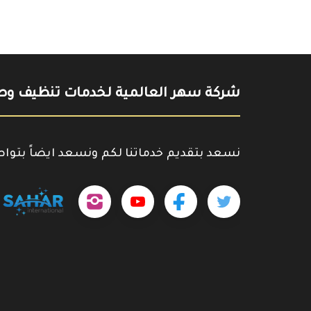
شركة سهر العالمية لخدمات تنظيف وصي
نسعد بتقديم خدماتنا لكم ونسعد ايضاً بتوا
تابعنا
تابعنا
تابعنا
outube.com/@sahar4046
على
على
على
تويتر
فيسبوك
إنستجرام