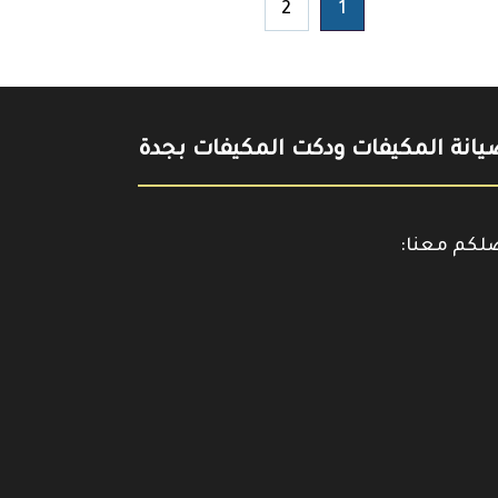
2
1
انة المكيفات ودكت المكيفات بجدة
صلكم معنا:
حمل
https://www.y
تطبيقنا
على
جوجل
بلاي