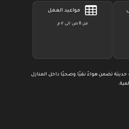
ى
مواعيد العمل
من 8 ص الى ١٢ م
 حديثة تضمن هواءً نقيًا وصحيًا داخل المنازل
مية.