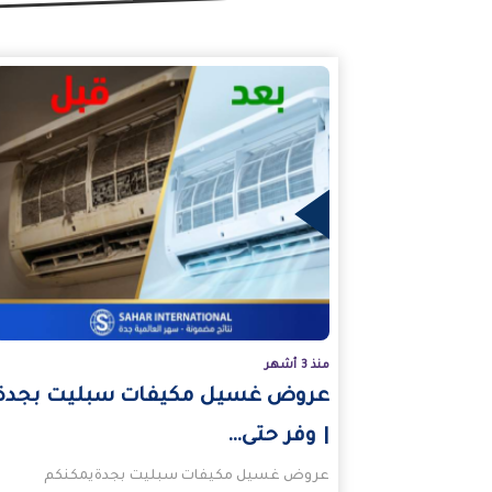
المزيد
منذ 3 أشهر
عروض غسيل مكيفات سبليت بجدة
| وفر حتى…
عروض غسيل مكيفات سبليت بجدةيمكنكم