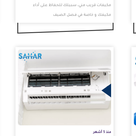
مكيفات قريب مني، سبيلك للحفاظ على أداء
مكيفك و خاصة في فصل الصيف
الحارق. فعندما يتعطل مكيفك و…
المزيد
المزيد
منذ 5 أشهر