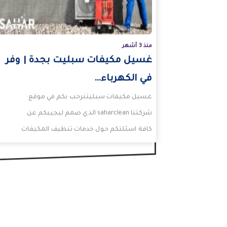
منذ 3 أشهر
غسيل مكيفات سبليت بجدة | وفر
في الكهرباء…
غسيل مكيفات سبليتنرحب بكم في موقع
شركتنا saharclean الذي صمم ليجيبكم عن
كافة اسئلتكم حول خدمات تنظيف المكيفات
مثل تنظيف مكيفات سبليت.حيث يمكنكم…