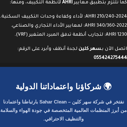
كما نلتزم بتطبيق معايير
AHRI
لأنظمة التكييف، ومنها:
AHRI 210/240-2024: لأداء وكفاءة وحدات التكييف السكنية.
AHRI 340/360-2022: لمعايير الأداء التجاري والصناعي.
AHRI 1230: لتجارب أنظمة تدفق المبرد المتغير (VRF).
اتصل الآن بـ
سهر كلين
لجدة أنظف وأبرد على الرقم:
055424275444
🌍 شركاؤنا واعتماداتنا الدولية
نفتخر في
شركة سهر كلين – Sahar Clean
بارتباطنا واعتمادنا
من أبرز المنظمات العالمية المتخصصة في جودة الهواء والسلامة
والتنظيف الاحترافي.