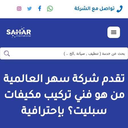
راسلنا
تابعنا
تابعنا
تابعنا
تواصل مع الشركة
عبر
على
على
على
الواتساب
فيسبوك
تويتر
انستجرا
القائمة
ابحث
ابحث
في
شركة
تقدم شركة سهر العالمية
سهر
العالمية
من هو فني تركيب مكيفات
سبليت؟ بإحترافية