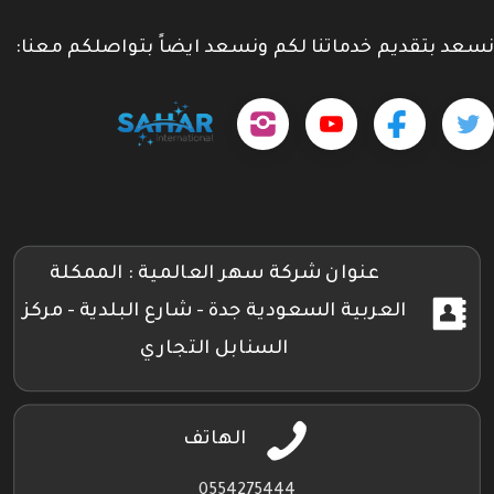
نسعد بتقديم خدماتنا لكم ونسعد ايضاً بتواصلكم معنا:
حمل
تابعنا
تابعنا
تابعنا
tps://www.youtube.com/@sahar4046
تطبيقنا
على
على
على
على
جوجل
تويتر
فيسبوك
إنستجرام
بلاي
عنوان شركة سهر العالمية : الممكلة
العربية السعودية جدة - شارع البلدية - مركز
السنابل التجاري
الهاتف
0554275444