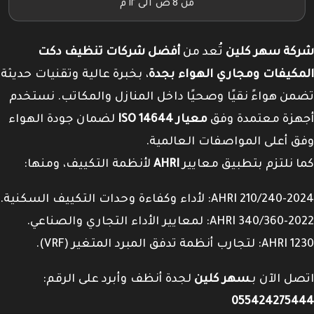
من 8 ص الى ١٢ م
شركة سهر كلين
تُعد من
أفضل شركات تنظيف دكت
المكيفات ومجاري الهواء بجدة
، بخبرة عالية وتقنيات حديثة
تضمن هواءً نقيًا وصحيًا داخل المنازل والمكاتب. نستخدم
أجهزة معتمدة وفق
معيار ISO 14644
لضمان جودة الهواء
وفق أعلى المواصفات العالمية.
كما نلتزم بتطبيق معايير
AHRI
لأنظمة التكييف، ومنها:
AHRI 210/240-2024: لأداء وكفاءة وحدات التكييف السكنية.
AHRI 340/360-2022: لمعايير الأداء التجاري والصناعي.
AHRI 1230: لتجارب أنظمة تدفق المبرد المتغير (VRF).
اتصل الآن بـ
سهر كلين
لجدة أنظف وأبرد على الرقم:
055424275444