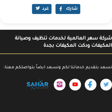
شارك
غرد
شركة سهر العالمية لخدمات تنظيف وصيانة
المكيفات ودكت المكيفات بجدة
نسعد بتقديم خدماتنا لكم ونسعد ايضاً بتواصلكم معنا:
حمل
تابعنا
تابعنا
تابعنا
tps://www.youtube.com/@sahar4046
تطبيقنا
على
على
على
على
جوجل
تويتر
فيسبوك
إنستجرام
بلاي